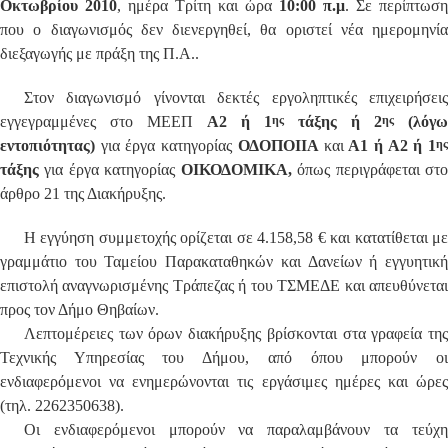
Οκτωβρίου 2010
, ημέρα Τρίτη
και ώρα
10:00 π.μ
. Σε περίπτωση
που ο διαγωνισμός δεν διενεργηθεί, θα οριστεί νέα ημερομηνία
διεξαγωγής με πράξη της Π.Α..
Στον διαγωνισμό γίνονται δεκτές εργοληπτικές επιχειρήσεις
εγγεγραμμένες στο ΜΕΕΠ
Α2 ή
1
ης
τάξης ή 2
ης
(λόγω
εντοπιότητας)
για έργα κατηγορίας
ΟΔΟΠΟΙΙΑ
και
Α1 ή Α2 ή 1
η
τάξης
για έργα κατηγορίας
ΟΙΚΟΔΟΜΙΚΑ
,
όπως περιγράφεται στ
άρθρο 21 της Διακήρυξης.
Η εγγύηση συμμετοχής ορίζεται σε 4.158,58 € και κατατίθεται με
γραμμάτιο του Ταμείου Παρακαταθηκών και Δανείων ή εγγυητική
επιστολή αναγνωρισμένης Τράπεζας ή του ΤΣΜΕΔΕ και απευθύνεται
προς τον Δήμο Θηβαίων.
Λεπτομέρειες των όρων διακήρυξης βρίσκονται στα γραφεία της
Τεχνικής Υπηρεσίας του Δήμου, από όπου μπορούν οι
ενδιαφερόμενοι να ενημερώνονται τις εργάσιμες ημέρες και ώρες
(τηλ. 2262350638).
Οι ενδιαφερόμενοι μπορούν να παραλαμβάνουν τα τεύχη