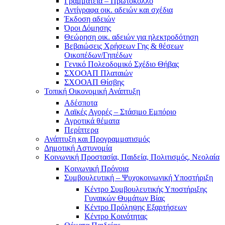
Γραμματεία – Πρωτόκολλο
Αντίγραφα οικ. αδειών και σχέδια
Έκδοση αδειών
Όροι Δόμησης
Θεώρηση οικ. αδειών για ηλεκτροδότηση
Βεβαιώσεις Χρήσεων Γης & θέσεων
Οικοπέδων/Γηπέδων
Γενικό Πολεοδομικό Σχέδιο Θήβας
ΣΧΟΟΑΠ Πλαταιών
ΣΧΟΟΑΠ Θίσβης
Τοπική Οικονομική Ανάπτυξη
Αδέσποτα
Λαϊκές Αγορές – Στάσιμο Εμπόριο
Αγροτικά θέματα
Περίπτερα
Ανάπτυξη και Προγραμματισμός
Δημοτική Αστυνομία
Κοινωνική Προστασία, Παιδεία, Πολιτισμός, Νεολαία
Κοινωνική Πρόνοια
Συμβουλευτική – Ψυχοκοινωνική Υποστήριξη
Κέντρο Συμβουλευτικής Υποστήριξης
Γυναικών Θυμάτων Βίας
Κέντρο Πρόληψης Εξαρτήσεων
Κέντρο Κοινότητας