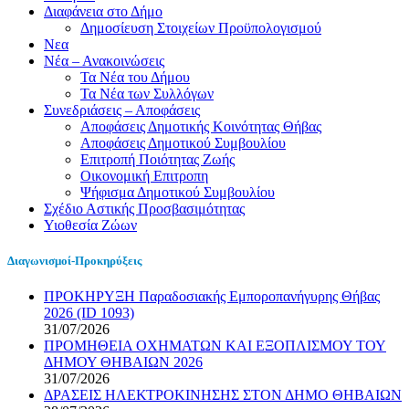
Διαφάνεια στο Δήμο
Δημοσίευση Στοιχείων Προϋπολογισμού
Νεα
Νέα – Ανακοινώσεις
Τα Νέα του Δήμου
Τα Νέα των Συλλόγων
Συνεδριάσεις – Αποφάσεις
Αποφάσεις Δημοτικής Κοινότητας Θήβας
Αποφάσεις Δημοτικού Συμβουλίου
Επιτροπή Ποιότητας Ζωής
Οικονομική Επιτροπη
Ψήφισμα Δημοτικού Συμβουλίου
Σχέδιο Αστικής Προσβασιμότητας
Υιοθεσία Ζώων
Διαγωνισμοί-Προκηρύξεις
ΠΡΟΚΗΡΥΞΗ Παραδοσιακής Εμποροπανήγυρης Θήβας
2026 (ID 1093)
31/07/2026
ΠΡΟΜΗΘΕΙΑ ΟΧΗΜΑΤΩΝ ΚΑΙ ΕΞΟΠΛΙΣΜΟΥ ΤΟΥ
ΔΗΜΟΥ ΘΗΒΑΙΩΝ 2026
31/07/2026
ΔΡΑΣΕΙΣ ΗΛΕΚΤΡΟΚΙΝΗΣΗΣ ΣΤΟΝ ΔΗΜΟ ΘΗΒΑΙΩΝ