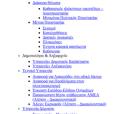
Διάφορα Θέματα
Καθαρισμός ιδιόκτητων οικοπέδων –
πυροπροστασία
Μνημόνια Πολιτικής Προστασίας
Μέτρα Προστασίας
Σεισμοί
Κατολισθήσεις
Δασικές πυρκαγιές
Πλημμύρες
Έντονα καιρικά φαινόμενα
Καύσωνας
Δημοτολόγιο & Ληξιαρχείο
Υπηρεσίες Δημοτικής Κατάστασης
Υπηρεσίες Ληξιαρχείου
Τεχνική Υπηρεσία
Αναφορά για Λακκούβες στο οδικό δίκτυο
Αναφορά για Προβλήματα στον
ηλεκτροφωτισμό
Έγκριση Εισόδου-Εξόδου Οχημάτων
Παραχώρηση θέσης στάθμευσης ΑΜΕΑ
(Αίτηση – Δικαιολογητικά)
Άδειες Εκσκαφής (Αίτηση – Δικαιολογητικά)
Υπηρεσία Δόμησης