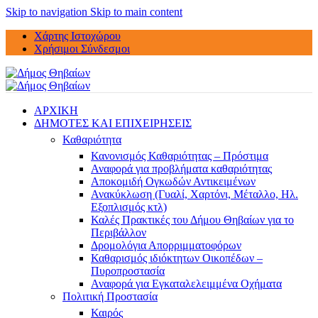
Skip to navigation
Skip to main content
Χάρτης Ιστοχώρου
Χρήσιμοι Σύνδεσμοι
ΑΡΧΙΚΗ
ΔΗΜΟΤΕΣ ΚΑΙ ΕΠΙΧΕΙΡΗΣΕΙΣ
Καθαριότητα
Κανονισμός Καθαριότητας – Πρόστιμα
Αναφορά για προβλήματα καθαριότητας
Αποκομιδή Ογκωδών Αντικειμένων
Ανακύκλωση (Γυαλί, Χαρτόνι, Μέταλλο, Ηλ.
Εξοπλισμός κτλ)
Καλές Πρακτικές του Δήμου Θηβαίων για το
Περιβάλλον
Δρομολόγια Απορριμματοφόρων
Καθαρισμός ιδιόκτητων Οικοπέδων –
Πυροπροστασία
Αναφορά για Εγκαταλελειμμένα Οχήματα
Πολιτική Προστασία
Καιρός