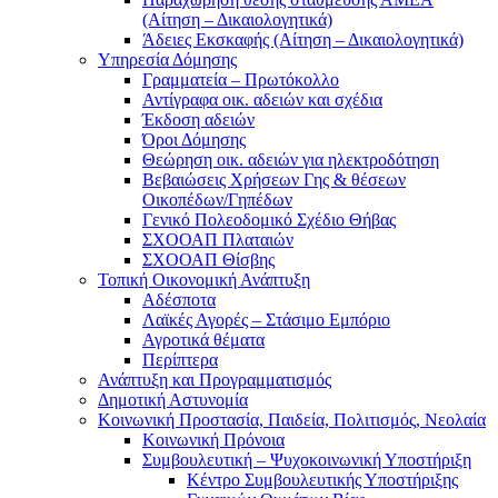
(Αίτηση – Δικαιολογητικά)
Άδειες Εκσκαφής (Αίτηση – Δικαιολογητικά)
Υπηρεσία Δόμησης
Γραμματεία – Πρωτόκολλο
Αντίγραφα οικ. αδειών και σχέδια
Έκδοση αδειών
Όροι Δόμησης
Θεώρηση οικ. αδειών για ηλεκτροδότηση
Βεβαιώσεις Χρήσεων Γης & θέσεων
Οικοπέδων/Γηπέδων
Γενικό Πολεοδομικό Σχέδιο Θήβας
ΣΧΟΟΑΠ Πλαταιών
ΣΧΟΟΑΠ Θίσβης
Τοπική Οικονομική Ανάπτυξη
Αδέσποτα
Λαϊκές Αγορές – Στάσιμο Εμπόριο
Αγροτικά θέματα
Περίπτερα
Ανάπτυξη και Προγραμματισμός
Δημοτική Αστυνομία
Κοινωνική Προστασία, Παιδεία, Πολιτισμός, Νεολαία
Κοινωνική Πρόνοια
Συμβουλευτική – Ψυχοκοινωνική Υποστήριξη
Κέντρο Συμβουλευτικής Υποστήριξης