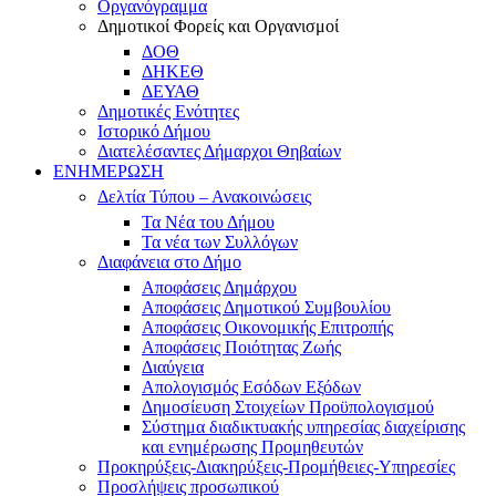
Οργανόγραμμα
Δημοτικοί Φορείς και Οργανισμοί
ΔΟΘ
ΔΗΚΕΘ
ΔΕΥΑΘ
Δημοτικές Ενότητες
Ιστορικό Δήμου
Διατελέσαντες Δήμαρχοι Θηβαίων
ΕΝΗΜΕΡΩΣΗ
Δελτία Τύπου – Ανακοινώσεις
Τα Νέα του Δήμου
Τα νέα των Συλλόγων
Διαφάνεια στο Δήμο
Αποφάσεις Δημάρχου
Αποφάσεις Δημοτικού Συμβουλίου
Αποφάσεις Οικονομικής Επιτροπής
Αποφάσεις Ποιότητας Ζωής
Διαύγεια
Απολογισμός Εσόδων Εξόδων
Δημοσίευση Στοιχείων Προϋπολογισμού
Σύστημα διαδικτυακής υπηρεσίας διαχείρισης
και ενημέρωσης Προμηθευτών
Προκηρύξεις-Διακηρύξεις-Προμήθειες-Υπηρεσίες
Προσλήψεις προσωπικού