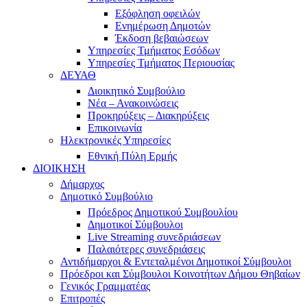
Εξόφληση οφειλών
Ενημέρωση Δημοτών
Έκδοση βεβαιώσεων
Υπηρεσίες Τμήματος Εσόδων
Υπηρεσίες Τμήματος Περιουσίας
ΔΕΥΑΘ
Διοικητικό Συμβούλιο
Νέα – Ανακοινώσεις
Προκηρύξεις – Διακηρύξεις
Επικοινωνία
Ηλεκτρονικές Υπηρεσίες
Εθνική Πύλη Ερμής
ΔΙΟΙΚΗΣΗ
Δήμαρχος
Δημοτικό Συμβούλιο
Πρόεδρος Δημοτικού Συμβουλίου
Δημοτικοί Σύμβουλοι
Live Streaming συνεδριάσεων
Παλαιότερες συνεδριάσεις
Αντιδήμαρχοι & Εντεταλμένοι Δημοτικοί Σύμβουλοι
Πρόεδροι και Σύμβουλοι Κοινοτήτων Δήμου Θηβαίων
Γενικός Γραμματέας
Επιτροπές