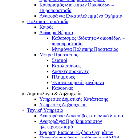
Καθαρισμός ιδιόκτητων Οικοπέδων –
Πυροπροστασία
Αναφορά για Εγκαταλελειμμένα Οχήματα
Πολιτική Προστασία
Καιρός
Διάφορα Θέματα
Καθαρισμός ιδιόκτητων οικοπέδων –
πυροπροστασία
Μνημόνια Πολιτικής Προστασίας
Μέτρα Προστασίας
Σεισμοί
Κατολισθήσεις
Δασικές πυρκαγιές
Πλημμύρες
Έντονα καιρικά φαινόμενα
Καύσωνας
Δημοτολόγιο & Ληξιαρχείο
Υπηρεσίες Δημοτικής Κατάστασης
Υπηρεσίες Ληξιαρχείου
Τεχνική Υπηρεσία
Αναφορά για Λακκούβες στο οδικό δίκτυο
Αναφορά για Προβλήματα στον
ηλεκτροφωτισμό
Έγκριση Εισόδου-Εξόδου Οχημάτων
Παραχώρηση θέσης στάθμευσης ΑΜΕΑ