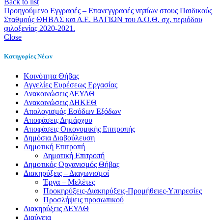
Back to list
Προηγούμενο
Εγγραφές – Επανεγγραφές νηπίων στους Παιδικούς
Σταθμούς ΘΗΒΑΣ και Δ.Ε. ΒΑΓΙΩΝ του Δ.Ο.Θ. σχ. περιόδου
φιλοξενίας 2020-2021.
Close
Κατηγορίες Νέων
Kοινότητα Θήβας
Αγγελίες Ευρέσεως Εργασίας
Ανακοινώσεις ΔΕΥΑΘ
Ανακοινώσεις ΔΗΚΕΘ
Απολογισμός Εσόδων Εξόδων
Αποφάσεις Δημάρχου
Αποφάσεις Οικονομικής Επιτροπής
Δημόσια Διαβούλευση
Δημοτική Επιτροπή
Δημοτική Επιτροπή
Δημοτικός Οργανισμός Θήβας
Διακηρύξεις – Διαγωνισμοί
Έργα – Μελέτες
Προκηρύξεις-Διακηρύξεις-Προμήθειες-Υπηρεσίες
Προσλήψεις προσωπικού
Διακηρύξεις ΔΕΥΑΘ
Διαύγεια