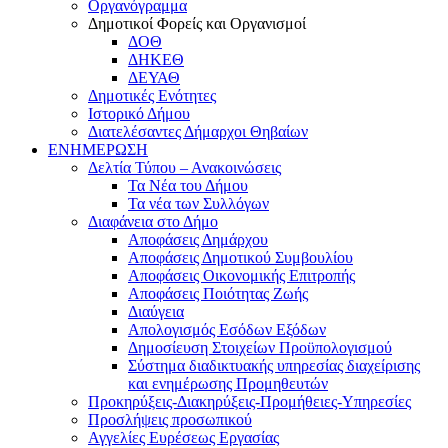
Οργανόγραμμα
Δημοτικοί Φορείς και Οργανισμοί
ΔΟΘ
ΔΗΚΕΘ
ΔΕΥΑΘ
Δημοτικές Ενότητες
Ιστορικό Δήμου
Διατελέσαντες Δήμαρχοι Θηβαίων
ΕΝΗΜΕΡΩΣΗ
Δελτία Τύπου – Ανακοινώσεις
Τα Νέα του Δήμου
Τα νέα των Συλλόγων
Διαφάνεια στο Δήμο
Αποφάσεις Δημάρχου
Αποφάσεις Δημοτικού Συμβουλίου
Αποφάσεις Οικονομικής Επιτροπής
Αποφάσεις Ποιότητας Ζωής
Διαύγεια
Απολογισμός Εσόδων Εξόδων
Δημοσίευση Στοιχείων Προϋπολογισμού
Σύστημα διαδικτυακής υπηρεσίας διαχείρισης
και ενημέρωσης Προμηθευτών
Προκηρύξεις-Διακηρύξεις-Προμήθειες-Υπηρεσίες
Προσλήψεις προσωπικού
Αγγελίες Ευρέσεως Εργασίας