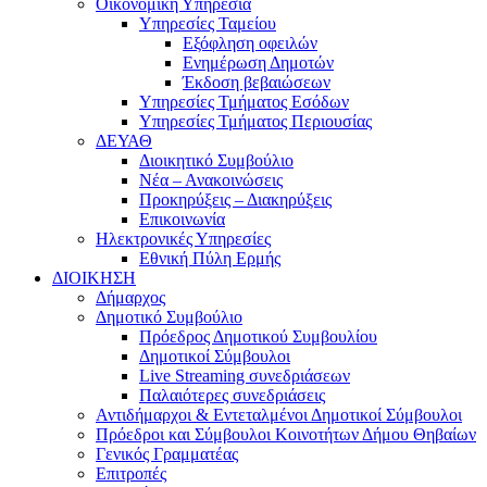
Οικονομική Υπηρεσία
Υπηρεσίες Ταμείου
Εξόφληση οφειλών
Ενημέρωση Δημοτών
Έκδοση βεβαιώσεων
Υπηρεσίες Τμήματος Εσόδων
Υπηρεσίες Τμήματος Περιουσίας
ΔΕΥΑΘ
Διοικητικό Συμβούλιο
Νέα – Ανακοινώσεις
Προκηρύξεις – Διακηρύξεις
Επικοινωνία
Ηλεκτρονικές Υπηρεσίες
Εθνική Πύλη Ερμής
ΔΙΟΙΚΗΣΗ
Δήμαρχος
Δημοτικό Συμβούλιο
Πρόεδρος Δημοτικού Συμβουλίου
Δημοτικοί Σύμβουλοι
Live Streaming συνεδριάσεων
Παλαιότερες συνεδριάσεις
Αντιδήμαρχοι & Εντεταλμένοι Δημοτικοί Σύμβουλοι
Πρόεδροι και Σύμβουλοι Κοινοτήτων Δήμου Θηβαίων
Γενικός Γραμματέας
Επιτροπές