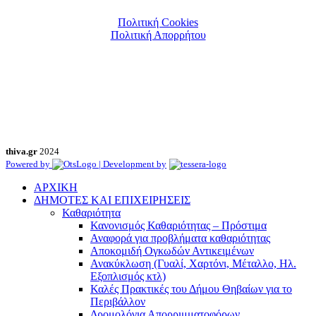
Πολιτική Cookies
Πολιτική Απορρήτου
thiva.gr
2024
Powered by
| Development by
ΑΡΧΙΚΗ
ΔΗΜΟΤΕΣ ΚΑΙ ΕΠΙΧΕΙΡΗΣΕΙΣ
Καθαριότητα
Κανονισμός Καθαριότητας – Πρόστιμα
Αναφορά για προβλήματα καθαριότητας
Αποκομιδή Ογκωδών Αντικειμένων
Ανακύκλωση (Γυαλί, Χαρτόνι, Μέταλλο, Ηλ.
Εξοπλισμός κτλ)
Καλές Πρακτικές του Δήμου Θηβαίων για το
Περιβάλλον
Δρομολόγια Απορριμματοφόρων