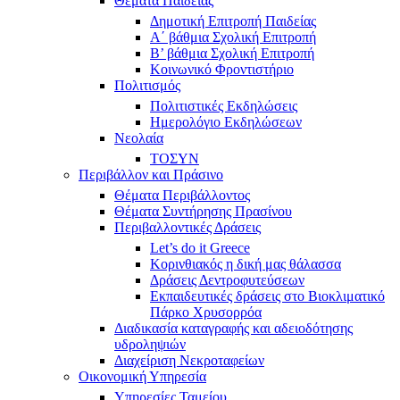
Θέματα Παιδείας
Δημοτική Επιτροπή Παιδείας
Α΄ βάθμια Σχολική Επιτροπή
B’ βάθμια Σχολική Επιτροπή
Κοινωνικό Φροντιστήριο
Πολιτισμός
Πολιτιστικές Εκδηλώσεις
Ημερολόγιο Εκδηλώσεων
Νεολαία
ΤΟΣΥΝ
Περιβάλλον και Πράσινο
Θέματα Περιβάλλοντος
Θέματα Συντήρησης Πρασίνου
Περιβαλλοντικές Δράσεις
Let’s do it Greece
Kορινθιακός η δική μας θάλασσα
Δράσεις Δεντροφυτεύσεων
Εκπαιδευτικές δράσεις στο Βιοκλιματικό
Πάρκο Χρυσορρόα
Διαδικασία καταγραφής και αδειοδότησης
υδροληψιών
Διαχείριση Νεκροταφείων
Οικονομική Υπηρεσία
Υπηρεσίες Ταμείου