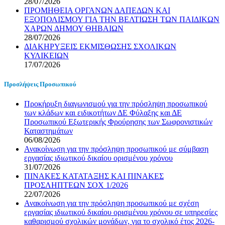
28/07/2026
ΠΡΟΜΗΘΕΙΑ ΟΡΓΑΝΩΝ ΔΑΠΕΔΩΝ ΚΑΙ
ΕΞΟΠΟΛΙΣΜΟΥ ΓΙΑ ΤΗΝ ΒΕΛΤΙΩΣΗ ΤΩΝ ΠΑΙΔΙΚΩΝ
ΧΑΡΩΝ ΔΗΜΟΥ ΘΗΒΑΙΩΝ
28/07/2026
ΔΙΑΚΗΡΥΞΕΙΣ ΕΚΜΙΣΘΩΣΗΣ ΣΧΟΛΙΚΩΝ
ΚΥΛΙΚΕΙΩΝ
17/07/2026
Προσλήψεις Προσωπικού
Προκήρυξη διαγωνισμού για την πρόσληψη προσωπικού
των κλάδων και ειδικοτήτων ΔΕ Φύλαξης και ΔΕ
Προσωπικού Εξωτερικής Φρούρησης των Σωφρονιστικών
Καταστημάτων
06/08/2026
Ανακοίνωση για την πρόσληψη προσωπικού με σύμβαση
εργασίας ιδιωτικού δικαίου ορισμένου χρόνου
31/07/2026
ΠΙΝΑΚΕΣ ΚΑΤΑΤΑΞΗΣ ΚΑΙ ΠΙΝΑΚΕΣ
ΠΡΟΣΛΗΠΤΕΩΝ ΣΟΧ 1/2026
22/07/2026
Ανακοίνωση για την πρόσληψη προσωπικού με σχέση
εργασίας ιδιωτικού δικαίου ορισμένου χρόνου σε υπηρεσίες
καθαρισμού σχολικών μονάδων, για το σχολικό έτος 2026-