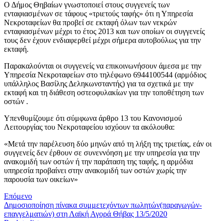
Ο Δήμος Θηβαίων γνωστοποιεί στους συγγενείς των
ενταφιασμένων σε τάφους «τριετούς ταφής» ότι η Υπηρεσία
Νεκροταφείων θα προβεί σε εκταφή όλων των νεκρών
ενταφιασμένων μέχρι το έτος 2013 και των οποίων οι συγγενείς
τους δεν έχουν ενδιαφερθεί μέχρι σήμερα αυτοβούλως για την
εκταφή.
Παρακαλούνται οι συγγενείς να επικοινωνήσουν άμεσα με την
Υπηρεσία Νεκροταφείων στο τηλέφωνο 6944100544 (αρμόδιος
υπάλληλος Βασίλης Δεληκωνσταντής) για τα σχετικά με την
εκταφή και τη διάθεση οστεοφυλακίων για την τοποθέτηση των
οστών .
Υπενθυμίζουμε ότι σύμφωνα άρθρο 13 του Κανονισμού
Λειτουργίας του Νεκροταφείου ισχύουν τα ακόλουθα:
«Μετά την παρέλευση δύο μηνών από τη λήξη της τριετίας, εάν οι
συγγενείς δεν έρθουν σε συνεννόηση με την υπηρεσία για την
ανακομιδή των οστών ή την παράταση της ταφής, η αρμόδια
υπηρεσία προβαίνει στην ανακομιδή των οστών χωρίς την
παρουσία των οικείων»
Επόμενο
Δημοσιοποίηση πίνακα συμμετεχόντων πωλητών(παραγωγών-
επαγγελματιών) στη Λαϊκή Αγορά Θήβας 13/5/2020