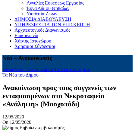
Αγγελίες Ευρέσεως Εργασίας
Έργα Δήμου Θηβαίων
Υιοθεσία Ζώων
ΔΗΜΟΣΙΑ ΔΙΑΒΟΥΛΕΥΣΗ
ΥΠΗΡΕΣΙΕΣ ΓΙΑ ΤΟΝ ΕΠΙΣΚΕΠΤΗ
Αρχιτεκτονικός Διαγωνισμός
Επικοινωνία
Χάρτης Ιστοχώρου
Χρήσιμοι Σύνδεσμοι
Νέα – Ανακοινώσεις
Home
Νέα – Ανακοινώσεις
Τα Νέα του Δήμου
Τα Νέα του Δήμου
Ανακοίνωση προς τους συγγενείς των
ενταφιασμένων στο Νεκροταφείο
«Ανάληψη» (Μοσχοπόδι)
12/05/2020
On 12/05/2020