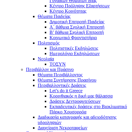
Γυναικών Θυμάτων Βίας
Κέντρο Πρόληψης Εξαρτήσεων
Κέντρο Κοινότητας
Θέματα Παιδείας
Δημοτική Επιτροπή Παιδείας
Α΄ βάθμια Σχολική Επιτροπή
B’ βάθμια Σχολική Επιτροπή
Κοινωνικό Φροντιστήριο
Πολιτισμός
Πολιτιστικές Εκδηλώσεις
Ημερολόγιο Εκδηλώσεων
Νεολαία
ΤΟΣΥΝ
Περιβάλλον και Πράσινο
Θέματα Περιβάλλοντος
Θέματα Συντήρησης Πρασίνου
Περιβαλλοντικές Δράσεις
Let’s do it Greece
Kορινθιακός η δική μας θάλασσα
Δράσεις Δεντροφυτεύσεων
Εκπαιδευτικές δράσεις στο Βιοκλιματικό
Πάρκο Χρυσορρόα
Διαδικασία καταγραφής και αδειοδότησης
υδροληψιών
Διαχείριση Νεκροταφείων