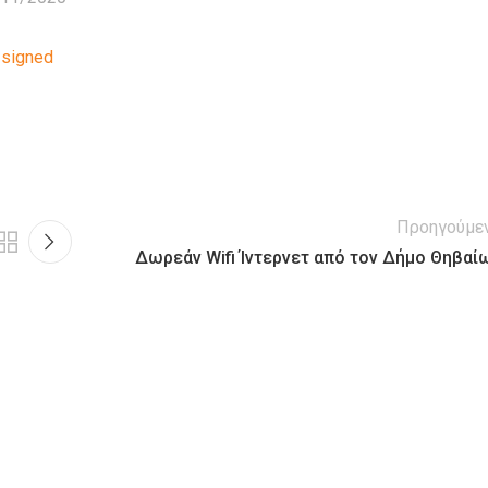
_signed
Προηγούμε
Δωρεάν Wifi Ίντερνετ από τον Δήμο Θηβαί