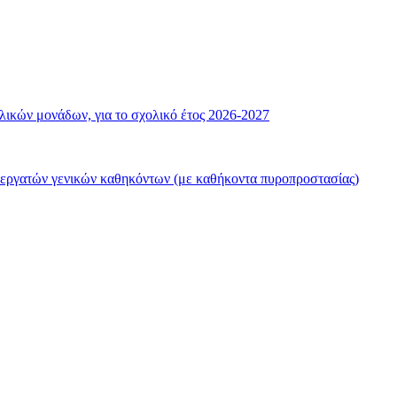
λικών μονάδων, για το σχολικό έτος 2026-2027
 εργατών γενικών καθηκόντων (με καθήκοντα πυροπροστασίας)