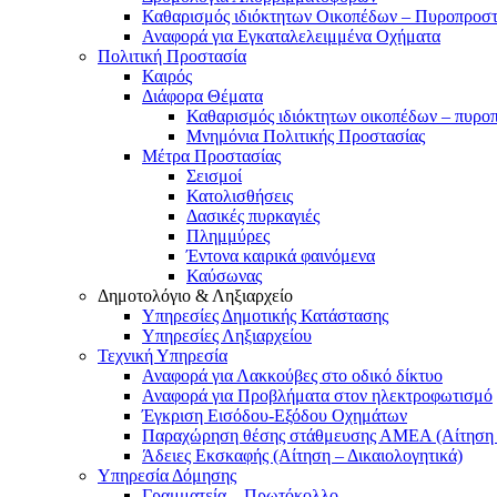
Καθαρισμός ιδιόκτητων Οικοπέδων – Πυροπροσ
Αναφορά για Εγκαταλελειμμένα Οχήματα
Πολιτική Προστασία
Καιρός
Διάφορα Θέματα
Καθαρισμός ιδιόκτητων οικοπέδων – πυρο
Μνημόνια Πολιτικής Προστασίας
Μέτρα Προστασίας
Σεισμοί
Κατολισθήσεις
Δασικές πυρκαγιές
Πλημμύρες
Έντονα καιρικά φαινόμενα
Καύσωνας
Δημοτολόγιο & Ληξιαρχείο
Υπηρεσίες Δημοτικής Κατάστασης
Υπηρεσίες Ληξιαρχείου
Τεχνική Υπηρεσία
Αναφορά για Λακκούβες στο οδικό δίκτυο
Αναφορά για Προβλήματα στον ηλεκτροφωτισμό
Έγκριση Εισόδου-Εξόδου Οχημάτων
Παραχώρηση θέσης στάθμευσης ΑΜΕΑ (Αίτηση –
Άδειες Εκσκαφής (Αίτηση – Δικαιολογητικά)
Υπηρεσία Δόμησης
Γραμματεία – Πρωτόκολλο