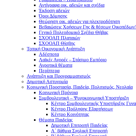
Αντίγραφα οικ. αδειών και σχέδια
Έκδοση αδειών
Όροι Δόμησης
Θεώρηση οικ. αδειών για ηλεκτροδότηση
Βεβαιώσεις Χρήσεων Γης & θέσεων Οικοπέδων
Γενικό Πολεοδομικό Σχέδιο Θήβας
ΣΧΟΟΑΠ Πλαταιών
ΣΧΟΟΑΠ Θίσβης
Τοπική Οικονομική Ανάπτυξη
Αδέσποτα
Λαϊκές Αγορές – Στάσιμο Εμπόριο
Αγροτικά θέματα
Περίπτερα
Ανάπτυξη και Προγραμματισμός
Δημοτική Αστυνομία
Κοινωνική Προστασία, Παιδεία, Πολιτισμός, Νεολαία
Κοινωνική Πρόνοια
Συμβουλευτική – Ψυχοκοινωνική Υποστήριξη
Κέντρο Συμβουλευτικής Υποστήριξης Γυν
Κέντρο Πρόληψης Εξαρτήσεων
Κέντρο Κοινότητας
Θέματα Παιδείας
Δημοτική Επιτροπή Παιδείας
Α΄ βάθμια Σχολική Επιτροπή