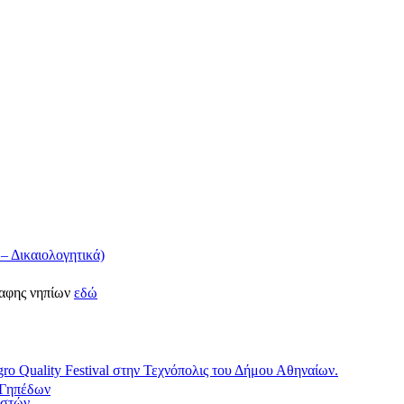
 Δικαιολογητικά)
ραφης νηπίων
εδώ
o Quality Festival στην Τεχνόπολις του Δήμου Αθηναίων.
/Γηπέδων
αστών