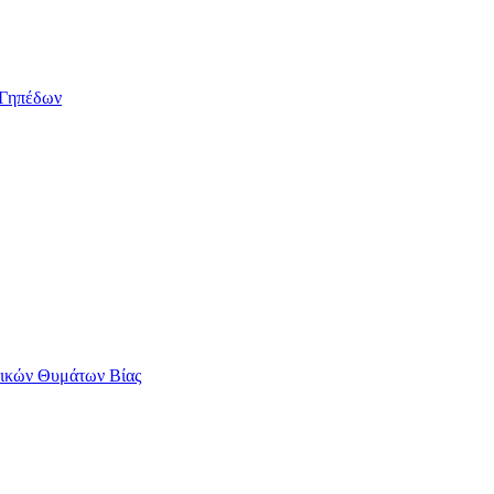
/Γηπέδων
αικών Θυμάτων Βίας